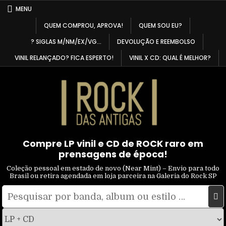
Skip
MENU
to
QUEM COMPROU, APROVA!
QUEM SOU EU?
content
? SIGLAS M/NM/EX/VG…
DEVOLUÇÃO E REEMBOLSO
VINIL RELANÇADO? FICA ESPERTO!
VINIL X CD: QUAL É MELHOR?
Compre LP vinil e CD de ROCK raro em
prensagens de época!
Coleção pessoal em estado de novo (Near Mint) – Envio para todo
Brasil ou retira agendada em loja parceira na Galeria do Rock SP
Pesquisar
Filtrar
por:
por
tipo