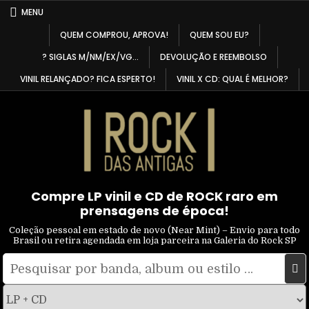
Skip
MENU
to
QUEM COMPROU, APROVA!
QUEM SOU EU?
content
? SIGLAS M/NM/EX/VG…
DEVOLUÇÃO E REEMBOLSO
VINIL RELANÇADO? FICA ESPERTO!
VINIL X CD: QUAL É MELHOR?
Compre LP vinil e CD de ROCK raro em
prensagens de época!
Coleção pessoal em estado de novo (Near Mint) – Envio para todo
Brasil ou retira agendada em loja parceira na Galeria do Rock SP
Pesquisar
Filtrar
por:
por
tipo