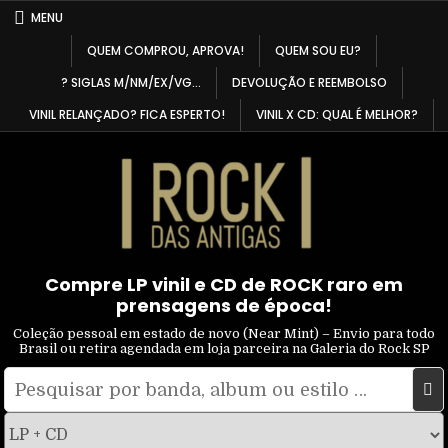
Skip
MENU
to
QUEM COMPROU, APROVA!
QUEM SOU EU?
content
? SIGLAS M/NM/EX/VG…
DEVOLUÇÃO E REEMBOLSO
VINIL RELANÇADO? FICA ESPERTO!
VINIL X CD: QUAL É MELHOR?
Compre LP vinil e CD de ROCK raro em
prensagens de época!
Coleção pessoal em estado de novo (Near Mint) – Envio para todo
Brasil ou retira agendada em loja parceira na Galeria do Rock SP
Pesquisar
Filtrar
por:
por
tipo