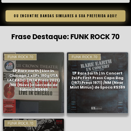
OU ENCONTRE BANDAS SIMILARES A SUA PREFERIDA AQUI!
Frase Destaque:
FUNK ROCK 70
FUNK ROCK 70
FUNK ROCK 70
LP Rare earth | Live In
LP Rare Earth | In Concert
Chicago 2 x LPs 180g USA
2xLPs First Press Capa Bag
LACRADO (1974 Press 2021)
(1971 Press 1971) /NM (Near
/NV (Novo) e Lacrado de
Mint Minus) de Época R$389
fábrica R$449
FUNK ROCK 70